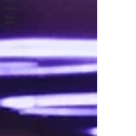
posts
Actus
Bons
plans