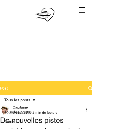
06.28.88.88.88
Réserver
Post
Tous les posts
Capitaine
Tous les posts
3 sept. 2019
2 min de lecture
De nouvelles pistes
Actus