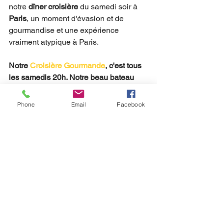
notre 
dîner croisière
 du samedi soir à 
Paris
, un moment d'évasion et de 
gourmandise et une expérience 
vraiment atypique à Paris.
Notre 
Croisière Gourmande
, c'est tous 
les samedis 20h. Notre beau bateau 
vous attend au 36 quai d'Austerlitz à 
Paris. Voici les stations Vélib 
Phone
Email
Facebook
environnantes pour le rejoindre sans 
encombre. Une croisière à vélo puis en 
bateau sur la Seine, ça vous tente ? 