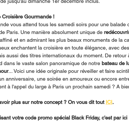
ide jusqu'au dimanche 1er décembre inclus.
e Croisière Gourmande !
de vous attend tous les samedi soirs pour une balade c
 de Paris. Une manière absolument unique de 
redécouvri
affiné et en admirant les plus beaux monuments de la ca
ueux enchantent la croisière en toute élégance, avec des 
 aussi des titres internationaux du moment. De retour à
d dans le vaste salon panoramique de notre 
bateau de l
mour
... Voici une idée originale pour réveiller et faire scinti
un anniversaire, une soirée en amoureux ou encore entre 
nt à l'appel du large à Paris un prochain samedi ? A bien
voir plus sur notre concept ? On vous dit tout 
ICI
.
isant votre code promo spécial Black Friday, c'est par ici 