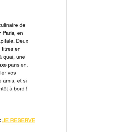
ulinaire de 
r Paris
, en 
pitale. Deux 
titres en 
 quai, une 
uxe
 parisien. 
ller vos 
amis, et si 
tôt à bord !
: 
JE RESERVE