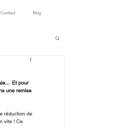
Réserver
06.28.88.88.8
Contact
Blog
e...  Et pour 
ons une remise 
e réduction de 
n vite ! Ce 