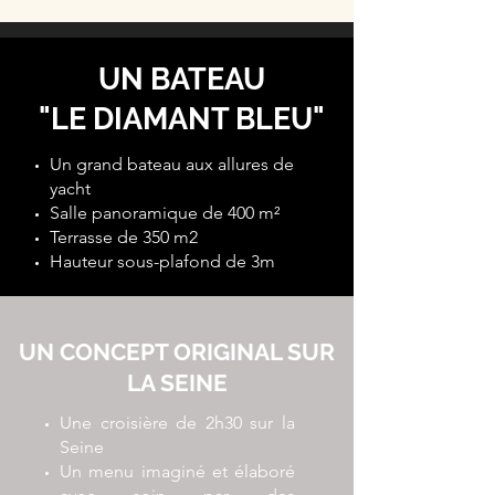
UN BATEAU
"LE DIAMANT BLEU"
Un grand bateau aux allures de
yacht
Salle panoramique de 400 m²
Terrasse de 350 m2
Hauteur sous-plafond de 3m
UN CONCEPT ORIGINAL SUR
LA SEINE
Une croisière de 2h30 sur la
Seine
Un menu imaginé et élaboré