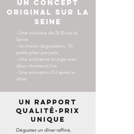
UN CONCEPT
ORIGINAL sur la
seine
- Une croisière de 2h30 sur la
Seine
- Un menu dégustation, 10
petits plats par pers.
- Une ambiance lounge avec
deux chanteurs live
- Une animation DJ après le
dîner
UN RAPPORT
QUALITé-PRIX
UNIQUE
Dégustez un dîner raffiné,