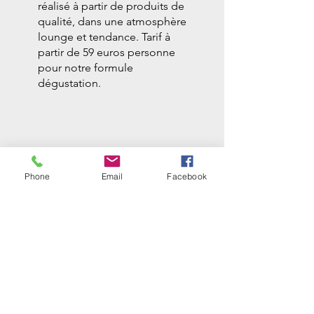
réalisé à partir de produits de
qualité, dans une atmosphère
lounge et tendance. Tarif à
partir de 59 euros personne
pour notre formule
dégustation.
Phone
Email
Facebook
INFORMATION
Le Diamant Bleu
Croisière de Paris
Siège social : 145 Rue de la Pompe
75116 PARIS
06.28.88.88.88
contact@lacroisieregourmande.com
INSCRIVEZ-VOUS À