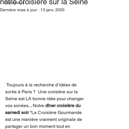
notre croisière sur la Seine
Bons plans
Dernière mise à jour :
13 janv. 2020
 Toujours à la recherche d’idées de 
sortie à Paris ?  Une croisière sur la 
Seine est LA bonne idée pour changer 
vos soirées... Notre 
dîner croisière du 
samedi soir
 “La Croisière Gourmande 
est une manière vraiment originale de 
partager un bon moment tout en 