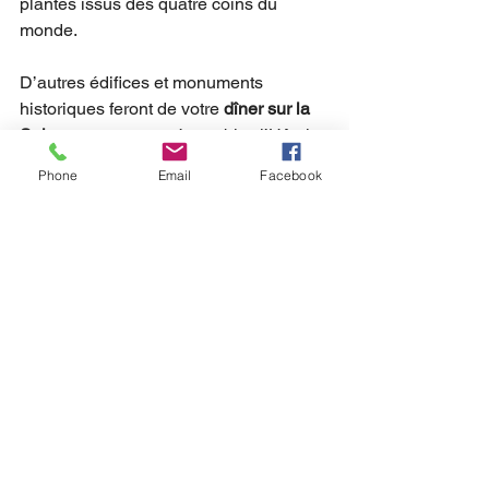
plantes issus des quatre coins du 
monde. 
D’autres édifices et monuments 
historiques feront de votre 
dîner sur la 
Seine
 un moment mémorable : l’Hôtel 
de Ville, le Grand Palais, la place de la 
Phone
Email
Facebook
Concorde et, bien sûr, la Tour Eiffel 
scintillante...
Nos équipe de professionnels 
passionnés et expérimentés sont là 
pour assurer un service impeccable de 
bout en bout de votre soirée à bord.
Pour en savoir plus et réserver votre 
Croisière Gourmande, 
rendez-vous ici
.