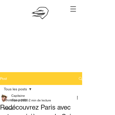
06.28.88.88.88
Réserver
Post
Tous les posts
Capitaine
Tous les posts
8 janv. 2020
2 min de lecture
Redécouvrez Paris avec
Actus