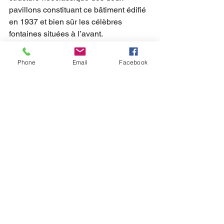
pavillons constituant ce bâtiment édifié 
en 1937 et bien sûr les célèbres 
fontaines situées à l’avant. 
Dégustez de nouvelles saveurs 
Phone
Email
Facebook
culinaires à bord du Diamant Bleu
Durant votre balade à bord de notre 
bateau sur la Seine
, vous aurez 
l’occasion de savourer des plats 
préparés par un chef cuisinier de talent 
: Mohamed Gamra. Le menu 
dégustation comprend 9 petits plats à 
découvrir en entrée, plat et dessert. 
Une véritable évasion culinaire ! 
Par ailleurs, notre chef cuisinier 
propose un menu spécialement conçu 
pour les végétariens ou encore un 