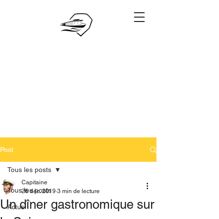
06.28.88.88.88
Réserver
Post
Tous les posts
Capitaine
Tous les posts
26 déc. 2019
3 min de lecture
Un dîner gastronomique sur
Actus