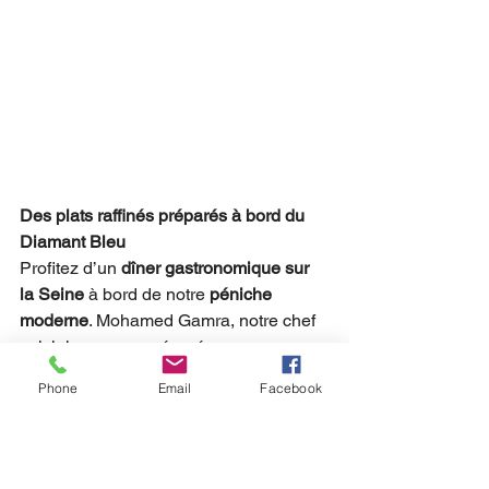
Des plats raffinés préparés à bord du 
Diamant Bleu
Profitez d’un 
dîner gastronomique sur 
la Seine
 à bord de notre 
péniche 
moderne
. Mohamed Gamra, notre chef 
cuisinier vous a préparé un menu 
“Dégustation” aussi raffiné que 
Phone
Email
Facebook
savoureux : 9 saveurs différentes seront 
à découvrir au long du repas, servies 
dans 3 assiettes différentes. 