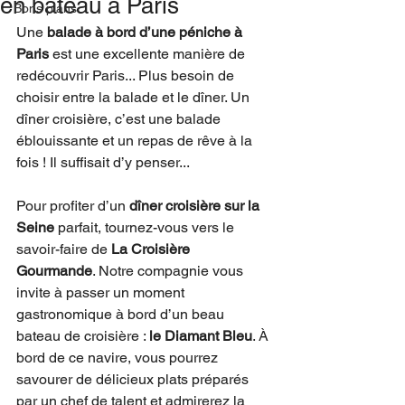
en bateau à Paris
Bons plans
Une 
balade à bord d’une péniche à 
Paris
 est une excellente manière de 
redécouvrir Paris... Plus besoin de 
choisir entre la balade et le dîner. Un 
dîner croisière, c’est une balade 
éblouissante et un repas de rêve à la 
fois ! Il suffisait d’y penser...
Pour profiter d’un 
dîner croisière sur la 
Seine
 parfait, tournez-vous vers le 
savoir-faire de 
La Croisière 
Gourmande
. Notre compagnie vous 
invite à passer un moment 
gastronomique à bord d’un beau 
bateau de croisière : 
le Diamant Bleu
. À 
bord de ce navire, vous pourrez 
savourer de délicieux plats préparés 
par un chef de talent et admirerez la 