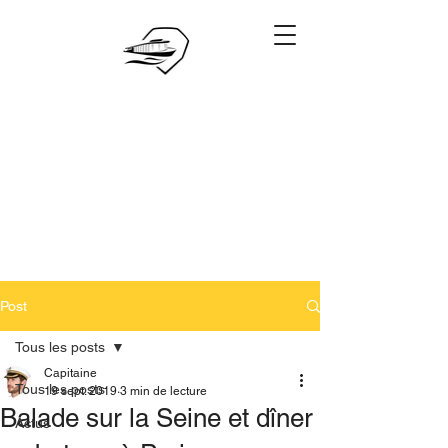
06.28.88.88.88
Réserver
Post
Tous les posts
Capitaine
Tous les posts
19 sept. 2019
3 min de lecture
Balade sur la Seine et dîner
Actus